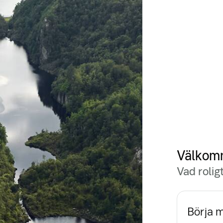
Välkomm
Vad roligt
Börja m